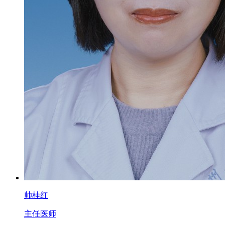
帅桂红
主任医师