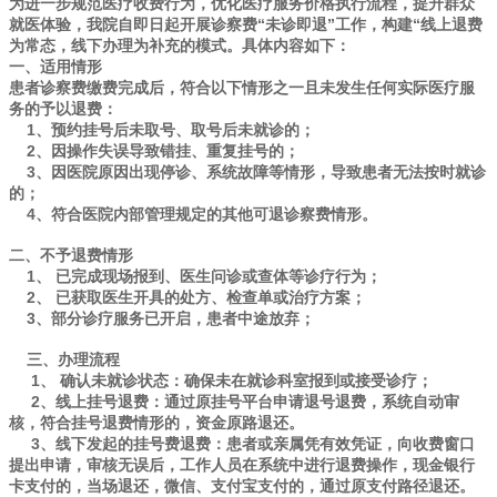
为进一步规范医疗收费行为，优化医疗服务价格执行流程，提升群众
就医体验，我院自即日起开展诊察费“未诊即退”工作，构建“线上退费
为常态，线下办理为补充的模式。具体内容如下：
一、适用情形
患者诊察费缴费完成后，符合以下情形之一且未发生任何实际医疗服
务的予以退费：
1、预约挂号后未取号、取号后未就诊的；
2、因操作失误导致错挂、重复挂号的；
3、因医院原因出现停诊、系统故障等情形，导致患者无法按时就诊
的；
4、符合医院内部管理规定的其他可退诊察费情形。
二、不予退费情形
1、 已完成现场报到、医生问诊或查体等诊疗行为；
2、 已获取医生开具的处方、检查单或治疗方案；
3、部分诊疗服务已开启，患者中途放弃；
三、办理流程
1、 确认未就诊状态：确保未在就诊科室报到或接受诊疗；
2、线上挂号退费：通过原挂号平台申请退号退费，系统自动审
核，符合挂号退费情形的，资金原路退还。
3、线下发起的挂号费退费：患者或亲属凭有效凭证，向收费窗口
提出申请，审核无误后，工作人员在系统中进行退费操作，现金银行
卡支付的，当场退还，微信、支付宝支付的，通过原支付路径退还。