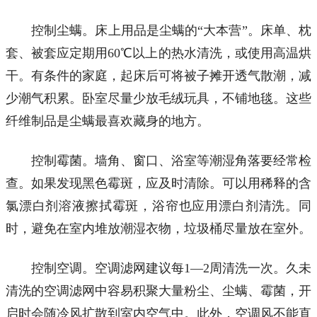
控制尘螨。床上用品是尘螨的“大本营”。床单、枕
套、被套应定期用60℃以上的热水清洗，或使用高温烘
干。有条件的家庭，起床后可将被子摊开透气散潮，减
少潮气积累。卧室尽量少放毛绒玩具，不铺地毯。这些
纤维制品是尘螨最喜欢藏身的地方。
控制霉菌。墙角、窗口、浴室等潮湿角落要经常检
查。如果发现黑色霉斑，应及时清除。可以用稀释的含
氯漂白剂溶液擦拭霉斑，浴帘也应用漂白剂清洗。同
时，避免在室内堆放潮湿衣物，垃圾桶尽量放在室外。
控制空调。空调滤网建议每1—2周清洗一次。久未
清洗的空调滤网中容易积聚大量粉尘、尘螨、霉菌，开
启时会随冷风扩散到室内空气中。此外，空调风不能直