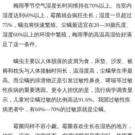
梅雨季节空气湿度长时间维持在70%以上。当室内
湿度达到60%以上，霉菌就会疯狂生长；湿度一旦超过
75%，螨虫将快速繁殖。尘螨最适宜在20—30摄氏度、
湿度60%以上的环境中繁殖，梅雨季的高温高湿恰好满
足了这一条件。
螨虫主要以人体脱落的皮屑为食，床垫、沙发、被
褥和枕头与人体接触时间长，温湿度高，尘螨孳生率最
高。而尘螨的排泄物正是引发过敏性鼻炎、哮喘等过敏
性疾病的重要诱因。更令人担忧的是，流行病学调查显
示，儿童对尘螨过敏的比例高达91.6%。我国过敏性疾
病患者中，有60%—70%的过敏原就是尘螨。
霉菌同样不容小觑。霉菌喜欢生长在湿热的地方，