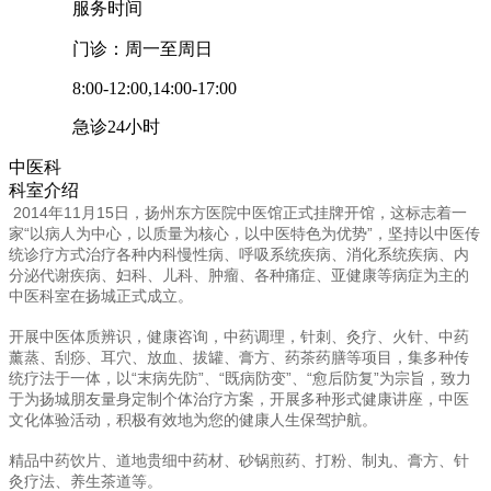
服务时间
门诊：周一至周日
8:00-12:00,14:00-17:00
急诊24小时
中医科
科室介绍
2014年11月15日，扬州东方医院中医馆正式挂牌开馆，这标志着一
家“以病人为中心，以质量为核心，以中医特色为优势”，坚持以中医传
统诊疗方式治疗各种内科慢性病、呼吸系统疾病、消化系统疾病、内
分泌代谢疾病、妇科、儿科、肿瘤、各种痛症、亚健康等病症为主的
中医科室在扬城正式成立。
开展中医体质辨识，健康咨询，中药调理，针刺、灸疗、火针、中药
薰蒸、刮痧、耳穴、放血、拔罐、膏方、药茶药膳等项目，集多种传
统疗法于一体，以“末病先防”、“既病防变”、“愈后防复”为宗旨，致力
于为扬城朋友量身定制个体治疗方案，开展多种形式健康讲座，中医
文化体验活动，积极有效地为您的健康人生保驾护航。
精品中药饮片、道地贵细中药材、砂锅煎药、打粉、制丸、膏方、针
灸疗法、养生茶道等。