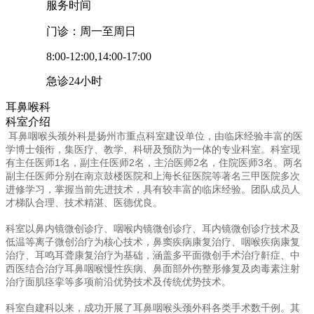
服务时间
门诊：周一至周日
8:00-12:00,14:00-17:00
急诊24小时
耳鼻喉科
科室介绍
耳鼻咽喉头颈外科是扬州市重点科室建设单位，由临床经验丰富的医
学博士领衔，集医疗、教学、科研及预防为一体的专业科室。科室现
有主任医师1名，副主任医师2名，主治医师2名，住院医师3名。两名
副主任医师分别在南京鼓楼医院和上海长征医院等著名三甲医院多次
进修学习，掌握当前先进技术，具有较丰富的临床经验。团队成员人
才梯队合理、技术精湛、
医德优良。
科室以鼻内镜微创诊疗、咽喉内镜微创诊疗、耳内镜微创诊疗技术及
低温等离子微创治疗为核心技术，鼻窦疾病康复治疗、咽喉疾病康复
治疗、耳鸣耳聋康复治疗为基础，涵盖多平面微创手术治疗鼾症、中
西医结合治疗耳鼻咽喉慢性疾病、鼻面部外伤整形修复及肉毒素注射
治疗面肌痉挛等多项前沿优势技术及传统优势技术。
科室自建科以来，成功开展了耳鼻咽喉头颈外科各类手术数千例。其