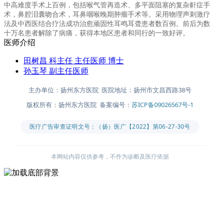
中高难度手术上百例，包括喉气管再造术、多平面阻塞的复杂鼾症手
术，鼻腔泪囊吻合术，耳鼻咽喉晚期肿瘤手术等。采用物理声刺激疗
法及中西医结合疗法成功治愈顽固性耳鸣耳聋患者数百例。前后为数
十万名患者解除了病痛，获得本地区患者和同行的一致好评。
医师介绍
田树昌
科主任 主任医师 博士
孙玉琴
副主任医师
主办单位：扬州东方医院 医院地址：扬州市文昌西路38号
版权所有：扬州东方医院 备案编号：
苏ICP备09026567号-1
医疗广告审查证明文号：（扬）医广【2022】第06-27-30号
本网站内容仅供参考，不作为诊断及医疗依据
主办单位：扬州东方医院
医院地址：扬州市文昌西路38号