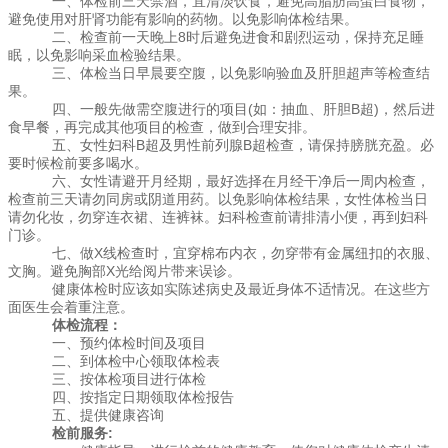
一、体检前三天禁酒，宜清淡饮食，避免高脂肪高蛋白食物，
避免使用对肝肾功能有影响的药物。以免影响体检结果。
二、检查前一天晚上8时后避免进食和剧烈运动，保持充足睡
眠，以免影响采血检验结果。
三、体检当日早晨要空腹，以免影响验血及肝胆超声等检查结
果。
四、一般先做需空腹进行的项目(如：抽血、肝胆B超)，然后进
食早餐，再完成其他项目的检查，做到合理安排。
五、女性妇科B超及男性前列腺B超检查，请保持膀胱充盈。必
要时候检前要多喝水。
六、女性请避开月经期，最好选择在月经干净后一周内检查，
检查前三天请勿同房或阴道用药。以免影响体检结果，女性体检当日
请勿化妆，勿穿连衣裙、连裤袜。妇科检查前请排清小便，再到妇科
门诊。
七、做X线检查时，宜穿棉布内衣，勿穿带有金属纽扣的衣服、
文胸。避免胸部X光给阅片带来误诊。
健康体检时应该如实陈述病史及最近身体不适情况。在这些方
面医生会着重注意。
体检流程：
一、预约体检时间及项目
二、到体检中心领取体检表
三、按体检项目进行体检
四、按指定日期领取体检报告
五、提供健康咨询
检前服务: