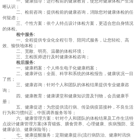
一、健康指导：进行检前的健康教育，使您对健康体检产生清
晰认识；
二、检前咨询：提供检前的健康咨询，消除您对健康体检的任
何疑虑；
三、个性方案：依个人特点设计体检方案，更适合您自身情况
的体检。
检中服务:
一、全程提供专业化全程引导、陪同式服务，让您轻松、高
效、愉快地体检；
二、宽敞、明亮、温馨的体检环境；
三、主检医师进行及时健康体检咨询；
检后服务:
一、健康档案：个人终生电子化健康档案；
二、健康评估：全面、科学和系统的体检报告，健康状况一目
了然；
三、健康咨询：针对个人和团队的体检结果提供专业健康咨
询；
四、健康教育：健康课堂和健康知识普及刊物，会员健康手
册；
五、健康促进：为您提供流行病、传染病疫苗接种，不良生活
行为和习惯纠正，中医调养服务等等；
六、健康管理方案：针对个人和团队的体检结果及工作生活特
点设计健康管理方案(体育锻炼、膳食营养、心理健康、疾病预防、亚
健康诊治、健康保险等)；
七、健康提醒服务：定期健康提示(流行病防治、健康时讯快