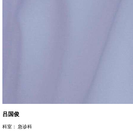
吕国俊
科室：
急诊科