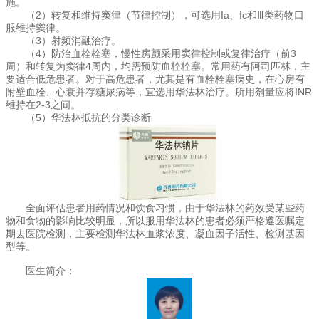
施。
（2）转复和维持窦律（节律控制），可选用Ia、Ic和Ⅲ类药物口
服维持窦律。
（3）射频消融治疗。
（4）防治血栓栓塞，慢性房颤采用窦律控制或复律治疗（前3
周）和转复为窦律4周内，均需预防血栓栓塞。常用药有阿司匹林，主
要适合低危患者。对于高危患者，尤其是有血栓栓塞病史，在心房有
附壁血栓、心衰并存糖尿病等，宜选用华法林治疗。所用剂量应将INR
维持在2-3之间。
（5）华法林抵抗的分类诊断
全面评估患者用药情况和饮食习惯，由于华法林的药效受某些药
物和食物的影响比较明显，所以服用华法林的患者必须严格遵医嘱定
期去医院检测，主要检测华法林血浆浓度、凝血因子活性、检测基因
型等。
医生简介：