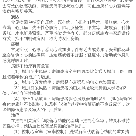
100～160次/分，不仅比正常人心跳快得多，而且绝对不整齐，心房失
去有效的收缩功能。房颤患病率还与冠心病、高血压病和心力衰竭等
疾病有密切关系。
病因
常见病因包括高血压病、冠心病、心脏外科手术、瓣膜病、心力
衰竭、心肌病，先天性心脏病，肺动脉栓塞、甲亢等。与饮酒、精神
紧张、水电解质紊乱、严重感染等也有关。部分房颤患者与家庭遗传
有关，找不到明确病因，称为特发性房颤。
症状
常见症状：心悸，感到心跳加快，伴有乏力或劳累，头晕眼花甚
至会昏倒；心前区疼痛、压迫感或者不舒服；轻度体力活动或休息时
感觉呼吸困难。
房颤不治疗有何危害
（1）增加卒中风险：房颤患者卒中的风险比普通人增加五倍，而
且随着年龄的增加而增加。
（2）增加心衰发病率：房颤是心衰强烈的独立危险因素。
（3）增加痴呆风险：房颤患者的痴呆风险较无房颤人群增加2
倍，包括血管性痴呆。
（4）降低生活质量：房颤患者担心房颤会随时发生，担心房颤对
身体健康的不良影响，以及担心治疗过程中抗颤药的不良反应等，这
些均降低患者及家人的生活质量。
治疗
在控制相关病症和改善心功能的基础上控制心室率，转复和维持
窦性心律，预防血栓栓塞是房颤的治疗原则。
（1）控制心室率（室率控制）,是缓解症状改善心功能的重要措